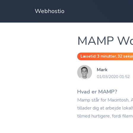
Webhostio
MAMP Word
Læsetid: 3 minutter, 32 seku
Mark
01/03/2020 01:52
Hvad er MAMP?
Mamp står for Macintosh,
tillader dig at arbejde loka
tilmed hurtigere, fordi file