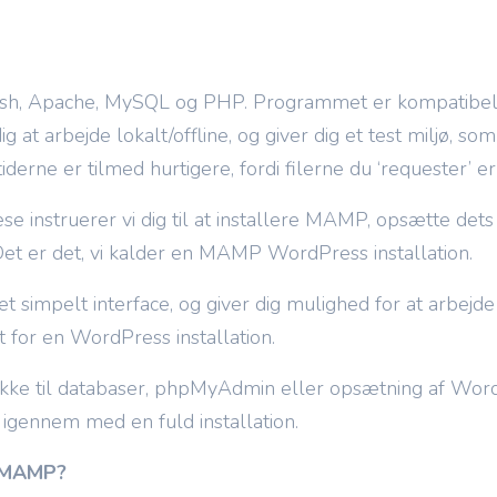
osh, Apache, MySQL og PHP. Programmet er kompatibe
g at arbejde lokalt/offline, og giver dig et test miljø, so
tiderne er tilmed hurtigere, fordi filerne du ‘requester’ 
læse instruerer vi dig til at installere MAMP, opsætte dets 
et er det, vi kalder en MAMP WordPress installation.
t simpelt interface, og giver dig mulighed for at arbej
t for en WordPress installation.
 ikke til databaser, phpMyAdmin eller opsætning af Wor
l igennem med en fuld installation.
 MAMP?