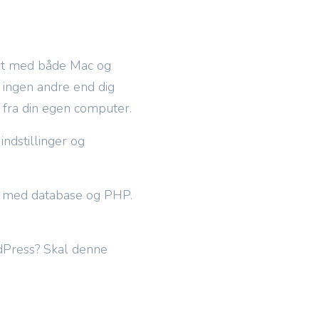
lt med både Mac og
m ingen andre end dig
er fra din egen computer.
indstillinger og
de med database og PHP.
dPress? Skal denne