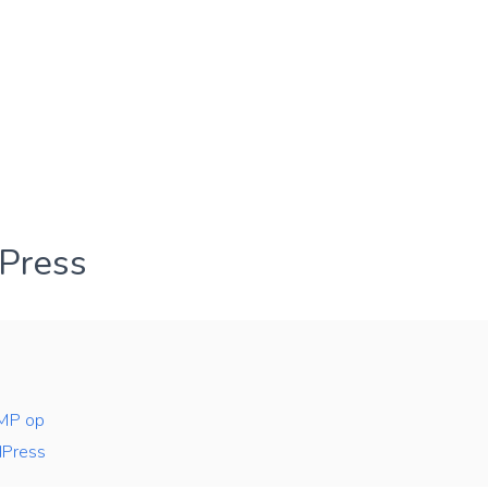
Press
MP op
dPress