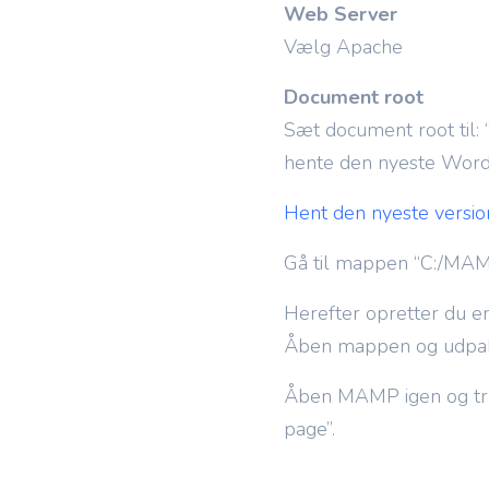
Web Server
Vælg Apache
Document root
Sæt document root til:
hente den nyeste WordP
Hent den nyeste versi
Gå til mappen “C:/MAMP/
Herefter opretter du e
Åben mappen og udpak 
Åben MAMP igen og tryk 
page”.