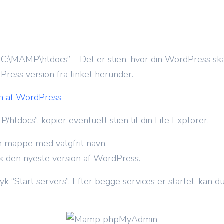
 “C:\MAMP\htdocs” – Det er stien, hvor din WordPress sk
ress version fra linket herunder.
on af WordPress
htdocs”, kopier eventuelt stien til din File Explorer.
n mappe med valgfrit navn.
den nyeste version af WordPress.
“Start servers”. Efter begge services er startet, kan d