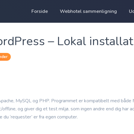
Forside
Webhotel sammenligning
U
Press – Lokal installat
nder
 Apache, MySQL og PHP. Programmet er kompatibelt med både
lt/offline, og giver dig et test miljø, som ingen andre end dig har a
rne du ‘requester’ er fra egen computer.