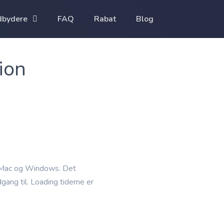
FAQ
Rabat
Blog
dbydere
ion
 Mac og Windows. Det
dgang til. Loading tiderne er